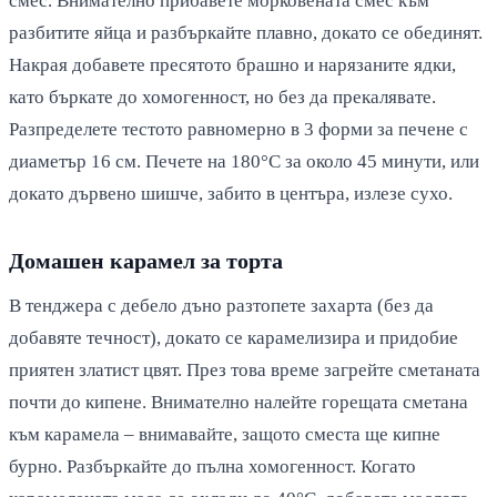
смес. Внимателно прибавете морковената смес към
разбитите яйца и разбъркайте плавно, докато се обединят.
Накрая добавете пресятото брашно и нарязаните ядки,
като бъркате до хомогенност, но без да прекалявате.
Разпределете тестото равномерно в 3 форми за печене с
диаметър 16 см. Печете на 180°C за около 45 минути, или
докато дървено шишче, забито в центъра, излезе сухо.
Домашен карамел за торта
В тенджера с дебело дъно разтопете захарта (без да
добавяте течност), докато се карамелизира и придобие
приятен златист цвят. През това време загрейте сметаната
почти до кипене. Внимателно налейте горещата сметана
към карамела – внимавайте, защото сместа ще кипне
бурно. Разбъркайте до пълна хомогенност. Когато