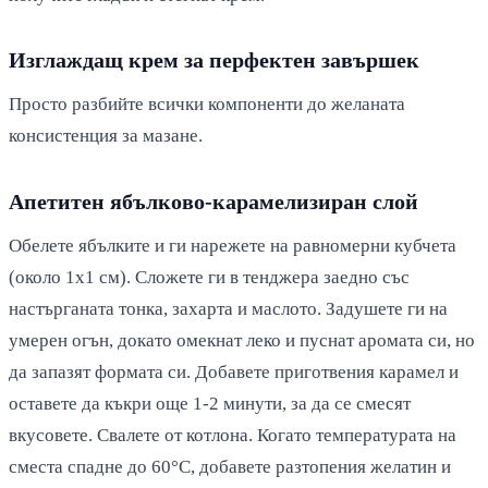
Изглаждащ крем за перфектен завършек
Просто разбийте всички компоненти до желаната
консистенция за мазане.
Апетитен ябълково-карамелизиран слой
Обелете ябълките и ги нарежете на равномерни кубчета
(около 1х1 см). Сложете ги в тенджера заедно със
настърганата тонка, захарта и маслото. Задушете ги на
умерен огън, докато омекнат леко и пуснат аромата си, но
да запазят формата си. Добавете приготвения карамел и
оставете да къкри още 1-2 минути, за да се смесят
вкусовете. Свалете от котлона. Когато температурата на
сместа спадне до 60°C, добавете разтопения желатин и