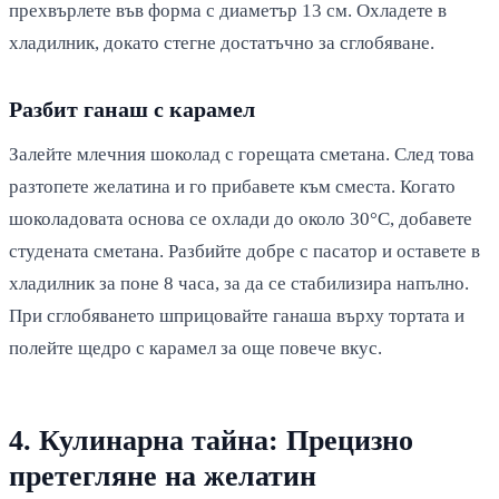
прехвърлете във форма с диаметър 13 см. Охладете в
хладилник, докато стегне достатъчно за сглобяване.
Разбит ганаш с карамел
Залейте млечния шоколад с горещата сметана. След това
разтопете желатина и го прибавете към сместа. Когато
шоколадовата основа се охлади до около 30°C, добавете
студената сметана. Разбийте добре с пасатор и оставете в
хладилник за поне 8 часа, за да се стабилизира напълно.
При сглобяването шприцовайте ганаша върху тортата и
полейте щедро с карамел за още повече вкус.
4. Кулинарна тайна: Прецизно
претегляне на желатин