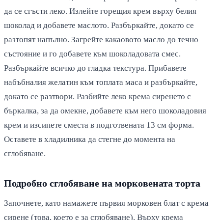
да се сгъсти леко. Излейте горещия крем върху белия
шоколад и добавете маслото. Разбъркайте, докато се
разтопят напълно. Загрейте какаовото масло до течно
състояние и го добавете към шоколадовата смес.
Разбъркайте всичко до гладка текстура. Прибавете
набъбналия желатин към топлата маса и разбъркайте,
докато се разтвори. Разбийте леко крема сиренето с
бъркалка, за да омекне, добавете към него шоколадовия
крем и изсипете сместа в подготвената 13 см форма.
Оставете в хладилника да стегне до момента на
сглобяване.
Подробно сглобяване на морковената торта
Започнете, като намажете първия морковен блат с крема
сирене (това, което е за сглобяване). Върху крема