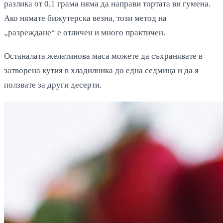
разлика от 0,1 грама няма да направи тортата ви гумена.
Ако нямате бижутерска везна, този метод на
„разреждане“ е отличен и много практичен.
Останалата желатинова маса можете да съхранявате в
затворена кутия в хладилника до една седмица и да я
ползвате за други десерти.