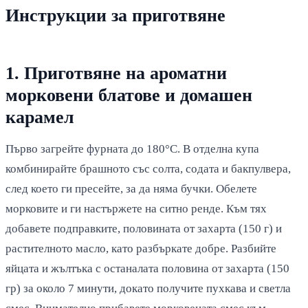
Инструкции за приготвяне
1. Приготвяне на ароматни
морковени блатове и домашен
карамел
Първо загрейте фурната до 180°C. В отделна купа
комбинирайте брашното със солта, содата и бакпулвера,
след което ги пресейте, за да няма бучки. Обелете
морковите и ги настържете на ситно ренде. Към тях
добавете подправките, половината от захарта (150 г) и
растителното масло, като разбъркате добре. Разбийте
яйцата и жълтъка с останалата половина от захарта (150
гр) за около 7 минути, докато получите пухкава и светла