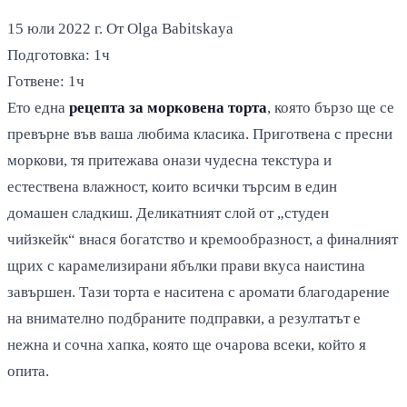
15 юли 2022 г.
От Olga Babitskaya
Подготовка:
1ч
Готвене:
1ч
Ето една
рецепта за морковена торта
, която бързо ще се
превърне във ваша любима класика. Приготвена с пресни
моркови, тя притежава онази чудесна текстура и
естествена влажност, които всички търсим в един
домашен сладкиш. Деликатният слой от „студен
чийзкейк“ внася богатство и кремообразност, а финалният
щрих с карамелизирани ябълки прави вкуса наистина
завършен. Тази торта е наситена с аромати благодарение
на внимателно подбраните подправки, а резултатът е
нежна и сочна хапка, която ще очарова всеки, който я
опита.