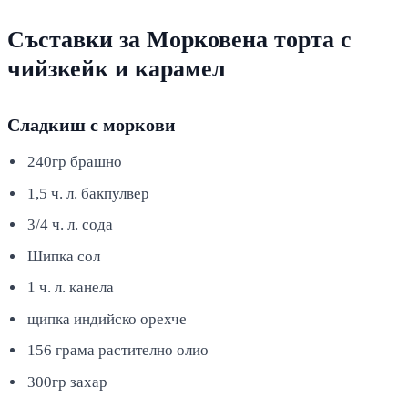
Съставки за Морковена торта с
чийзкейк и карамел
Сладкиш с моркови
240гр брашно
1,5 ч. л. бакпулвер
3/4 ч. л. сода
Шипка сол
1 ч. л. канела
щипка индийско орехче
156 грама растително олио
300гр захар