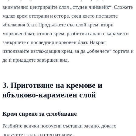
внимателно центрирайте слоя „студен чийзкейк“. Сложете
малко крем отстрани и отгоре, след което поставете
ябълковия блат. Продължете със слой крем, втори
морковен блат, отново крем, разбития ганаш с карамел и
завършете с последния морковен блат. Накрая
използвайте изглаждащия крем, за да „облечете“ тортата и
да ѝ придадете завършен вид.
3. Приготвяне на кремове и
ябълково-карамелен слой
Крем сирене за сглобяване
Разбийте всички посочени съставки заедно, докато
получите гладък и стегнат крем.