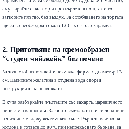
карамелената маса се охлади до 40°C, добавете маслото,
емулгирайте с пасатор и прехвърлете в пош, като го
затворите плътно, без въздух. За сглобяването на тортата
ще са ви необходими около 120 гр. от този карамел.
2. Приготвяне на кремообразен
“студен чийзкейк” без печене
За този слой използвайте по-малка форма с диаметър 13
см. Накиснете желатина в студена вода според
инструкциите на опаковката.
В купа разбъркайте жълтъците със захарта, царевичното
нишесте и ванилията. Загрейте сметаната почти до кипене
и я изсипете върху жълтъчната смес. Върнете всичко на
котлона и гответе до 80°C при непрекъснато бъркане, за