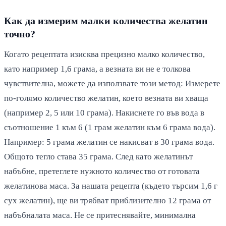
Как да измерим малки количества желатин
точно?
Когато рецептата изисква прецизно малко количество,
като например 1,6 грама, а везната ви не е толкова
чувствителна, можете да използвате този метод: Измерете
по-голямо количество желатин, което везната ви хваща
(например 2, 5 или 10 грама). Накиснете го във вода в
съотношение 1 към 6 (1 грам желатин към 6 грама вода).
Например: 5 грама желатин се накисват в 30 грама вода.
Общото тегло става 35 грама. След като желатинът
набъбне, претеглете нужното количество от готовата
желатинова маса. За нашата рецепта (където търсим 1,6 г
сух желатин), ще ви трябват приблизително 12 грама от
набъбналата маса. Не се притеснявайте, минимална