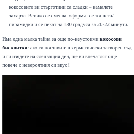
кокосовите ви стърготини са сладки – намалете
захарта. Всичко се смесва, оформят се топчета/
пирамидки и се пекат на 180 градуса за 20-22 минути.
Има една малка тайна за още по-неустоими
кокосови
бисквитки
: ако ги поставите в херметически затворен съд
и ги изядете на следващия ден, ще ви впечатлят още
повече с невероятния си вкус!!