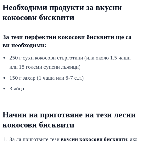
Необходими продукти за вкусни
кокосови бисквити
За тези перфектни кокосови бисквити ще са
ви необходими:
250 г сухи кокосови стърготини (или около 1,5 чаши
или 15 големи супени лъжици)
150 г захар (1 чаша или 6-7 с.л.)
3 яйца
Начин на приготвяне на тези лесни
кокосови бисквити
За да приготвите тези
вкусни кокосови бисквити
: ако